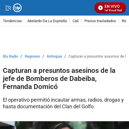
EN VIVO
Señal Visual Radio
Tendencias:
Abelardo De La Espriella
Cali
Presos trasladados
Rie
PUBLICIDAD
/
/
/
Blu Radio
Regiones
Antioquia
Capturan a presuntos asesinos de l
Capturan a presuntos asesinos de la
jefe de Bomberos de Dabeiba,
Fernanda Domicó
El operativo permitió incautar armas, radios, drogas y
hasta documentación del Clan del Golfo.