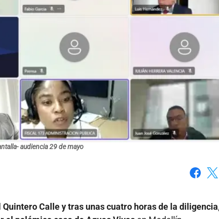
ntalla- audiencia 29 de mayo
Faceboo
X
 Quintero Calle y tras unas cuatro horas de la diligencia,