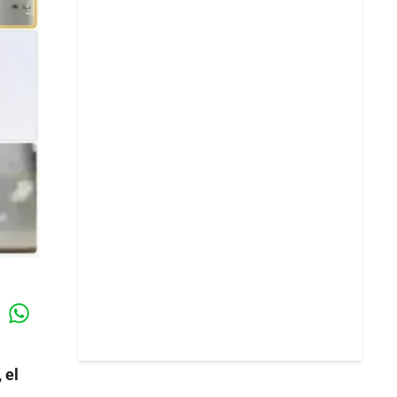
Whatsapp
k
 el