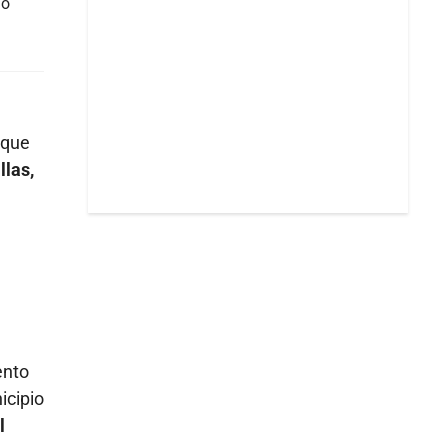
do
 que
llas,
ento
icipio
l