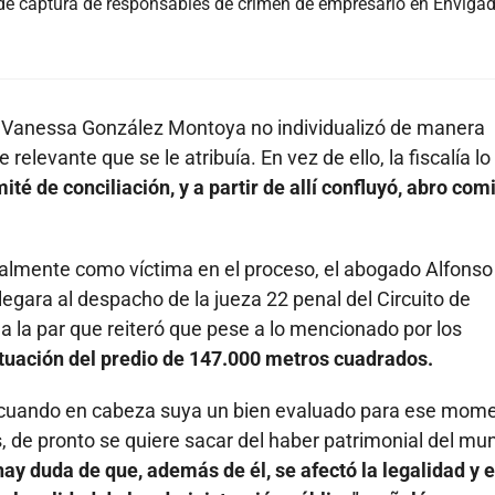
 de captura de responsables de crimen de empresario en Enviga
id Vanessa González Montoya no individualizó de manera
evante que se le atribuía. En vez de ello, la fiscalía lo
té de conciliación, y a partir de allí confluyó, abro comi
rmalmente como víctima en el proceso, el abogado Alfonso
legara al despacho de la jueza 22 penal del Circuito de
 a la par que reiteró que pese a lo mencionado por los
ituación del predio de 147.000 metros cuadrados.
o, cuando en cabeza suya un bien evaluado para ese mom
 de pronto se quiere sacar del haber patrimonial del mun
ay duda de que, además de él, se afectó la legalidad y e