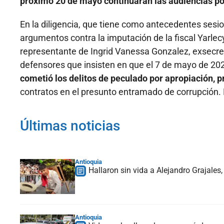
próximo 20 de mayo continuarán las audiencias po
En la diligencia, que tiene como antecedentes sesi
argumentos contra la imputación de la fiscal Yarlec
representante de Ingrid Vanessa Gonzalez, exsecr
defensores que insisten en que el 7 de mayo de 20
cometió los delitos de peculado por apropiación, p
contratos en el presunto entramado de corrupción. 
Últimas noticias
Antioquia
Hallaron sin vida a Alejandro Grajales
Antioquia