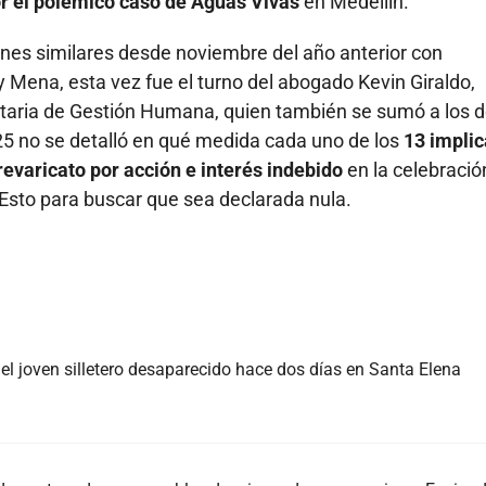
r el polémico caso de Aguas Vivas
en Medellín.
ones similares desde noviembre del año anterior con
y Mena, esta vez fue el turno del abogado Kevin Giraldo,
etaria de Gestión Humana, quien también se sumó a los
25 no se detalló en qué medida cada uno de los
13 impli
revaricato por acción e interés indebido
en la celebració
Esto para buscar que sea declarada nula.
, el joven silletero desaparecido hace dos días en Santa Elena