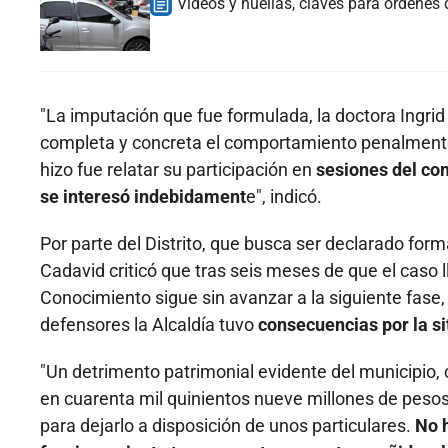
Videos y huellas, claves para órdenes
"La imputación que fue formulada, la doctora Ingr
completa y concreta el comportamiento penalmente rel
hizo fue relatar su participación en
sesiones del comi
se interesó indebidament
e", indicó.
Por parte del Distrito, que busca ser declarado fo
Cadavid criticó que tras seis meses de que el caso l
Conocimiento sigue sin avanzar a la siguiente fase,
defensores la Alcaldía tuvo
consecuencias por la s
"Un detrimento patrimonial evidente del municipi
en cuarenta mil quinientos nueve millones de pesos,
para dejarlo a disposición de unos particulares.
No h