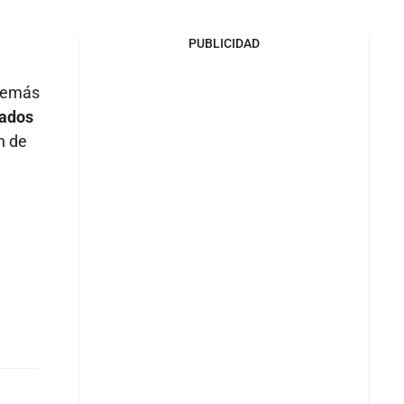
PUBLICIDAD
 demás
cados
n de