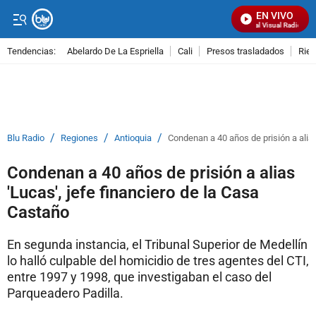
EN VIVO
Señal Visual Radio
Tendencias:
Abelardo De La Espriella
Cali
Presos trasladados
Rie
PUBLICIDAD
/
/
/
Blu Radio
Regiones
Antioquia
Condenan a 40 años de prisión a alias
Condenan a 40 años de prisión a alias
'Lucas', jefe financiero de la Casa
Castaño
En segunda instancia, el Tribunal Superior de Medellín
lo halló culpable del homicidio de tres agentes del CTI,
entre 1997 y 1998, que investigaban el caso del
Parqueadero Padilla.