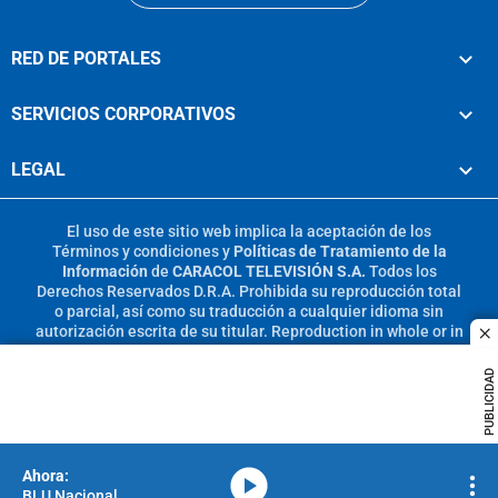
RED DE PORTALES
SERVICIOS CORPORATIVOS
LEGAL
El uso de este sitio web implica la aceptación de los
Términos y condiciones
y
Políticas de Tratamiento de la
Información
de
CARACOL TELEVISIÓN S.A.
Todos los
Derechos Reservados D.R.A. Prohibida su reproducción total
o parcial, así como su traducción a cualquier idioma sin
autorización escrita de su titular. Reproduction in whole or in
c
part, or translation without written permission is prohibited.
All rights reserved 2025.
PUBLICIDAD
MIEMBRO DE:
media-icon
BLU Nacional