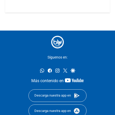
Síguenos en:
whatsapp
facebook
instagram
twitter
google
youtube-
Más contenido en
footer
Descarga nuestra app en
Descarga nuestra app en