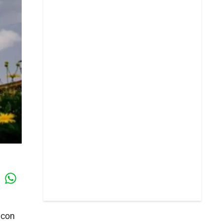
Whatsapp
k
d con