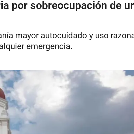
ria por sobreocupación de u
anía mayor autocuidado y uso razona
ualquier emergencia.