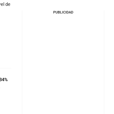
vel de
PUBLICIDAD
134%
.