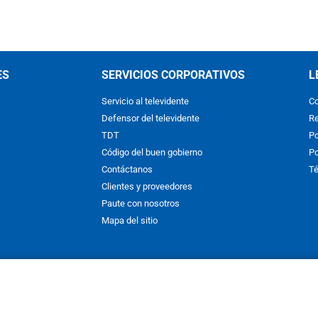
ES
SERVICIOS CORPORATIVOS
L
Servicio al televidente
Co
Defensor del televidente
Re
TDT
Po
Código del buen gobierno
Po
Contáctanos
Té
Clientes y proveedores
Paute con nosotros
Mapa del sitio
nos y condiciones
y
Políticas de Tratamiento de la Información
de
CAR