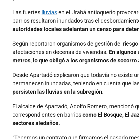
Las fuertes
lluvias
en el Urabá antioqueño provoca
barrios resultaron inundados tras el desbordamiento
autoridades locales adelantan un censo para dete
Según reportaron organismos de gestión del riesgo 
afectaciones en decenas de viviendas.
En algunos s
metros, lo que obligó a los organismos de socorro 
Desde Apartadó explicaron que todavía no existe u
permanecen inundadas, teniendo en cuenta que la
persisten las lluvias en la subregión.
El alcalde de Apartadó, Adolfo Romero, mencionó qu
correspondientes en barrios
como El Bosque, El Jazm
sectores aledaños.
“Tenemos un contrato que firmamos el pasado mes 