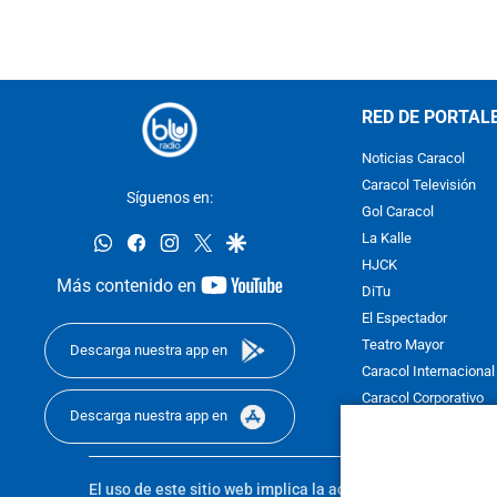
RED DE PORTAL
Noticias Caracol
Caracol Televisión
Síguenos en:
Gol Caracol
whatsapp
facebook
instagram
twitter
google
La Kalle
HJCK
youtube-
Más contenido en
DiTu
footer
El Espectador
Teatro Mayor
Descarga nuestra app en
Caracol Internacional
Caracol Corporativo
Descarga nuestra app en
Caracol Next
El uso de este sitio web implica la aceptación de los
Térmi