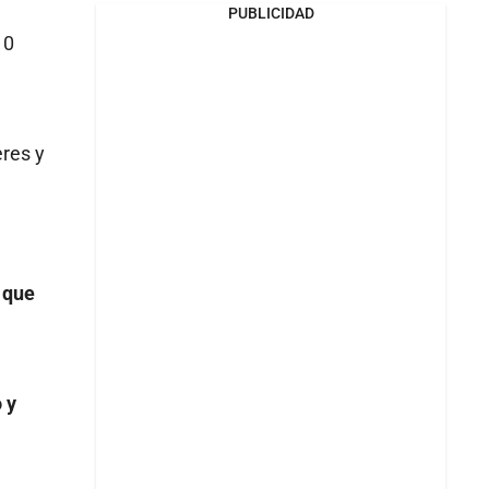
PUBLICIDAD
10
eres y
 que
 y