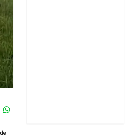
Whatsapp
k
 de