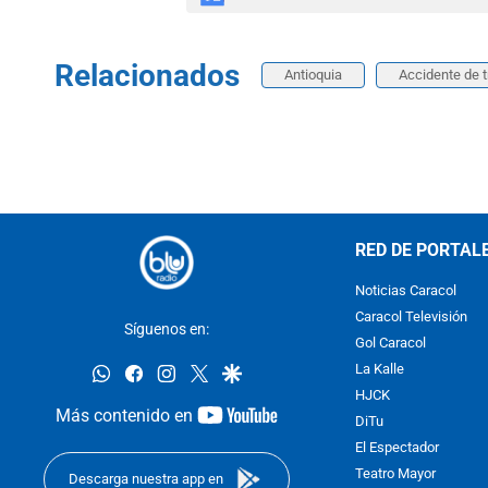
Relacionados
Antioquia
Accidente de t
RED DE PORTAL
Noticias Caracol
Caracol Televisión
Síguenos en:
Gol Caracol
whatsapp
facebook
instagram
twitter
google
La Kalle
HJCK
youtube-
Más contenido en
DiTu
footer
El Espectador
Teatro Mayor
Descarga nuestra app en