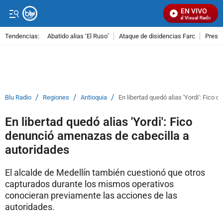
EN VIVO
Señal Visual Radio
Tendencias:
Abatido alias ‘El Ruso’
Ataque de disidencias Farc
Preso
PUBLICIDAD
/
/
/
Blu Radio
Regiones
Antioquia
En libertad quedó alias 'Yordi': Fico
En libertad quedó alias 'Yordi': Fico
denunció amenazas de cabecilla a
autoridades
El alcalde de Medellín también cuestionó que otros
capturados durante los mismos operativos
conocieran previamente las acciones de las
autoridades.