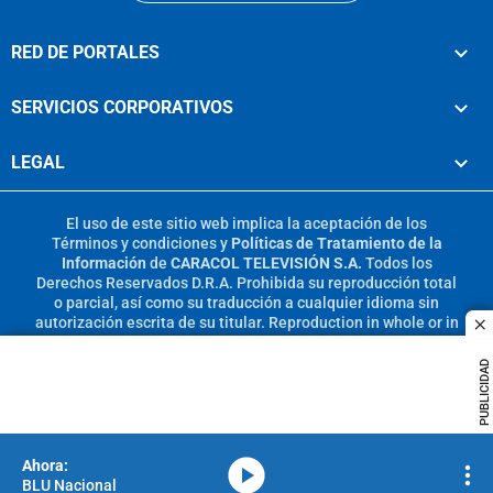
RED DE PORTALES
SERVICIOS CORPORATIVOS
LEGAL
El uso de este sitio web implica la aceptación de los
Términos y condiciones
y
Políticas de Tratamiento de la
Información
de
CARACOL TELEVISIÓN S.A.
Todos los
Derechos Reservados D.R.A. Prohibida su reproducción total
o parcial, así como su traducción a cualquier idioma sin
autorización escrita de su titular. Reproduction in whole or in
c
part, or translation without written permission is prohibited.
All rights reserved 2025.
PUBLICIDAD
MIEMBRO DE:
media-icon
BLU Nacional