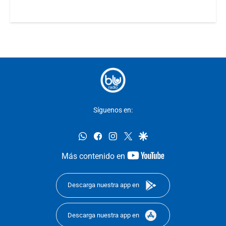
Síguenos en:
whatsapp
facebook
instagram
twitter
google
youtube-
Más contenido en
footer
Descarga nuestra app en
Descarga nuestra app en