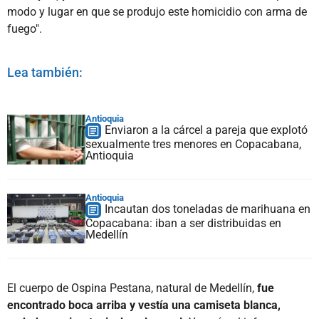
modo y lugar en que se produjo este homicidio con arma de
fuego".
Lea también:
Antioquia
Enviaron a la cárcel a pareja que explotó
sexualmente tres menores en Copacabana,
Antioquia
Antioquia
Incautan dos toneladas de marihuana en
Copacabana: iban a ser distribuidas en
Medellín
El cuerpo de Ospina Pestana, natural de Medellín,
fue
encontrado boca arriba y vestía una camiseta blanca,