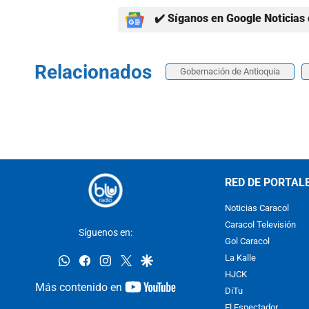
✔️ Síganos en Google Noticias 
Relacionados
Gobernación de Antioquia
RED DE PORTAL
Noticias Caracol
Caracol Televisión
Síguenos en:
Gol Caracol
whatsapp
facebook
instagram
twitter
google
La Kalle
HJCK
youtube-
Más contenido en
DiTu
footer
El Espectador