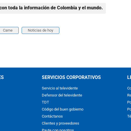
con toda la información de Colombia y el mundo.
Carne
Noticias de hoy
ES
SERVICIOS CORPORATIVOS
L
Servicio al televidente
Co
Defensor del televidente
Re
TDT
Po
Código del buen gobierno
Po
Contáctanos
Té
Clientes y proveedores
Paute con nosotros