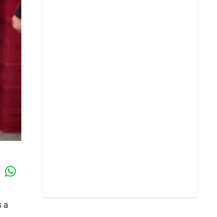
Whatsapp
k
s a