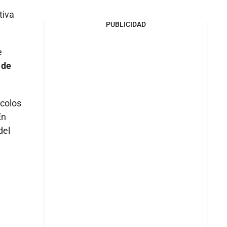
tiva
PUBLICIDAD
e
 de
ocolos
En
del