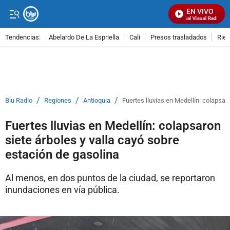
EN VIVO
Señal Visual Radio
Tendencias:
Abelardo De La Espriella
Cali
Presos trasladados
Rie
PUBLICIDAD
/
/
/
Blu Radio
Regiones
Antioquia
Fuertes lluvias en Medellín: colapsar
Fuertes lluvias en Medellín: colapsaron
siete árboles y valla cayó sobre
estación de gasolina
Al menos, en dos puntos de la ciudad, se reportaron
inundaciones en vía pública.