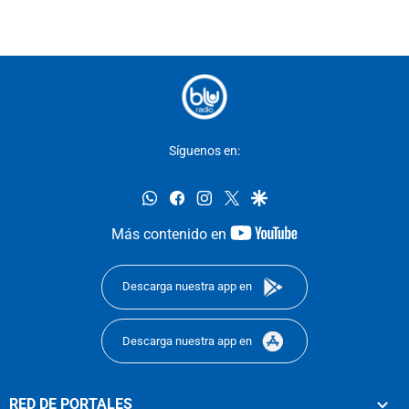
Síguenos en:
whatsapp
facebook
instagram
twitter
google
youtube-
Más contenido en
footer
Descarga nuestra app en
Descarga nuestra app en
RED DE PORTALES