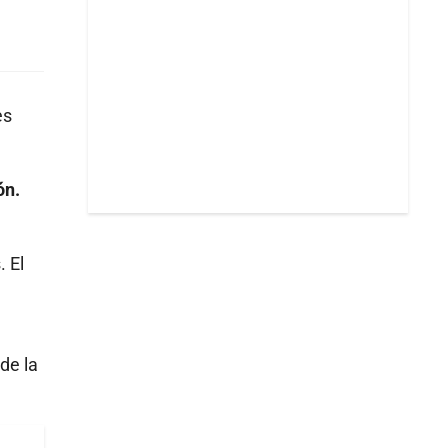
es
ón.
. El
de la