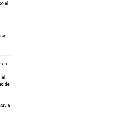
so el
 se
r es
 el
ad de
 Savia