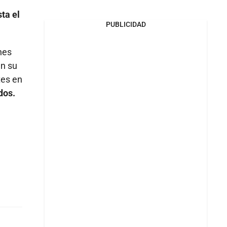
ta el
PUBLICIDAD
nes
en su
tes en
dos.