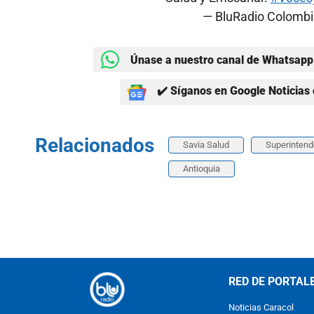
— BluRadio Colomb
Únase a nuestro canal de Whatsapp 
✔️ Síganos en Google Noticias 
Relacionados
Savia Salud
Superintend
Antioquia
RED DE PORTAL
Noticias Caracol