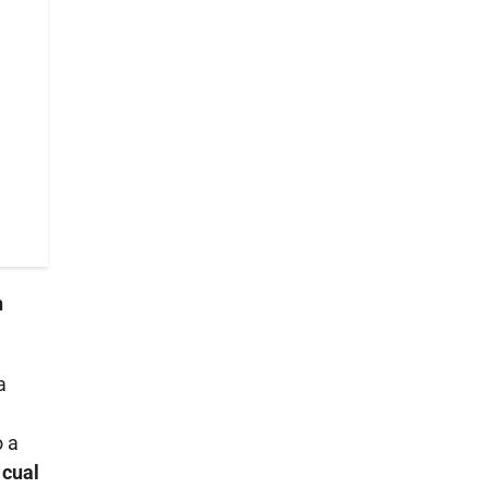
n
a
o a
 cual