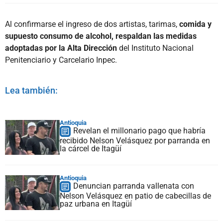
Al confirmarse el ingreso de dos artistas, tarimas,
comida y
supuesto consumo de alcohol, respaldan las medidas
adoptadas por la Alta Dirección
del Instituto Nacional
Penitenciario y Carcelario Inpec.
Lea también:
Antioquia
Revelan el millonario pago que habría
recibido Nelson Velásquez por parranda en
la cárcel de Itagüí
Antioquia
Denuncian parranda vallenata con
Nelson Velásquez en patio de cabecillas de
paz urbana en Itagüí