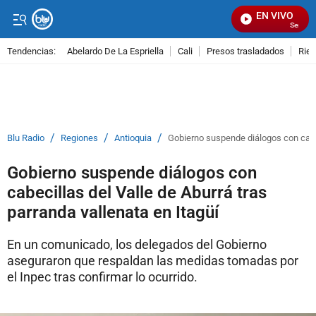
EN VIVO
Señal Vis
Tendencias:
Abelardo De La Espriella
Cali
Presos trasladados
Rie
PUBLICIDAD
/
/
/
Blu Radio
Regiones
Antioquia
Gobierno suspende diálogos con cabeci
Gobierno suspende diálogos con
cabecillas del Valle de Aburrá tras
parranda vallenata en Itagüí
En un comunicado, los delegados del Gobierno
aseguraron que respaldan las medidas tomadas por
el Inpec tras confirmar lo ocurrido.