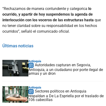
“Rechazamos de manera contundente y categorica
lo
ocurrido, y apartir de hoy suspendemos la agenda de
interlocución con los voceros de las estructuras hasta
que
no tener claridad sobre su responsabilidad en los hechos
ocurridos”, señaló el comunicado oficial.
Últimas noticias
Antioquia
Autoridades capturan en Segovia,
Antioquia, a un ciudadano por porte ilegal de
armas y un dron
Antioquia
Sectores políticos en Antioquia
respaldan a De La Espriella por el traslado de
106 cabecillas