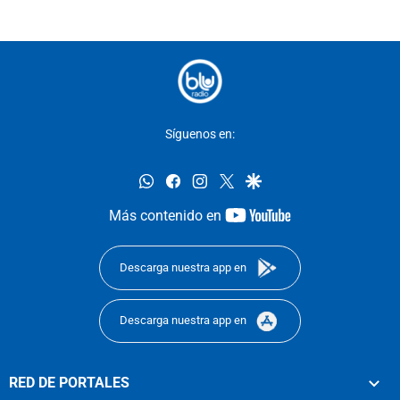
Síguenos en:
whatsapp
facebook
instagram
twitter
google
youtube-
Más contenido en
footer
Descarga nuestra app en
Descarga nuestra app en
RED DE PORTALES