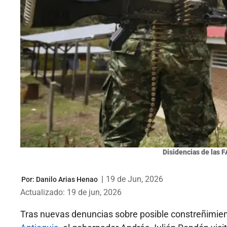
Disidencias de las 
|
19 de Jun, 2026
Por:
Danilo Arias Henao
Actualizado: 19 de jun, 2026
Tras nuevas denuncias sobre posible constreñimiento