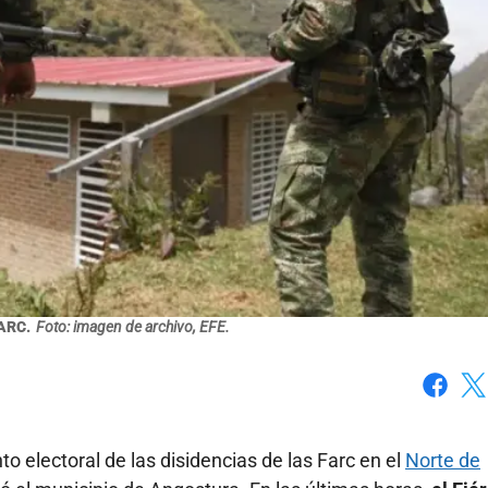
FARC.
Foto: imagen de archivo, EFE.
Faceboo
X
 electoral de las disidencias de las Farc en el
Norte de