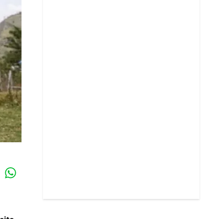
Whatsapp
k