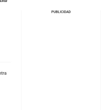
cito
PUBLICIDAD
ntra