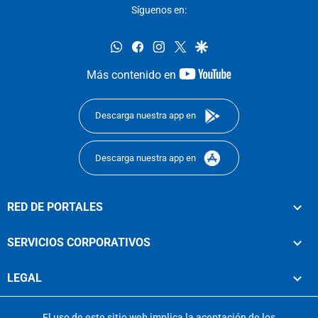
Síguenos en:
whatsapp
facebook
instagram
twitter
google
youtube-
Más contenido en
footer
Descarga nuestra app en
Descarga nuestra app en
RED DE PORTALES
SERVICIOS CORPORATIVOS
LEGAL
El uso de este sitio web implica la aceptación de los