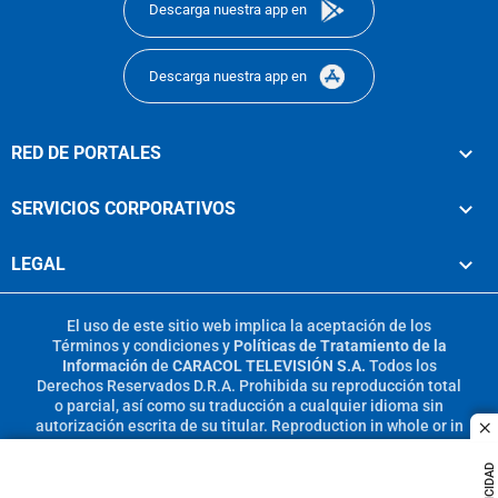
Descarga nuestra app en
Descarga nuestra app en
RED DE PORTALES
SERVICIOS CORPORATIVOS
LEGAL
El uso de este sitio web implica la aceptación de los
Términos y condiciones
y
Políticas de Tratamiento de la
Información
de
CARACOL TELEVISIÓN S.A.
Todos los
Derechos Reservados D.R.A. Prohibida su reproducción total
o parcial, así como su traducción a cualquier idioma sin
autorización escrita de su titular. Reproduction in whole or in
c
part, or translation without written permission is prohibited.
All rights reserved 2025.
PUBLICIDAD