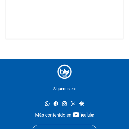
Síguenos en:
whatsapp
facebook
instagram
twitter
google
youtube-
Más contenido en
footer