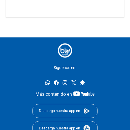
Síguenos en:
whatsapp
facebook
instagram
twitter
google
youtube-
Más contenido en
footer
Descarga nuestra app en
Descarga nuestra app en