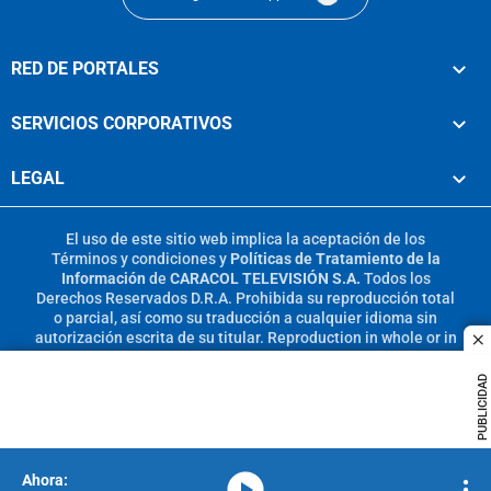
RED DE PORTALES
SERVICIOS CORPORATIVOS
LEGAL
El uso de este sitio web implica la aceptación de los
Términos y condiciones
y
Políticas de Tratamiento de la
Información
de
CARACOL TELEVISIÓN S.A.
Todos los
Derechos Reservados D.R.A. Prohibida su reproducción total
o parcial, así como su traducción a cualquier idioma sin
autorización escrita de su titular. Reproduction in whole or in
c
part, or translation without written permission is prohibited.
All rights reserved 2025.
PUBLICIDAD
MIEMBRO DE:
media-icon