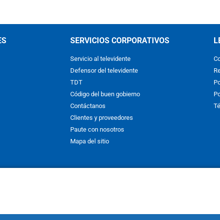
ES
SERVICIOS CORPORATIVOS
L
Servicio al televidente
Co
Defensor del televidente
Re
TDT
Po
Código del buen gobierno
Po
Contáctanos
Té
Clientes y proveedores
Paute con nosotros
Mapa del sitio
nos y condiciones
y
Políticas de Tratamiento de la Información
de
CAR
hibida su reproducción total o parcial, así como su traducción a cual