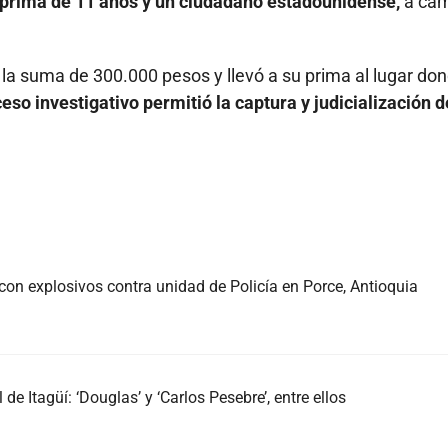
 prima de 11 años y un ciudadano estadounidense,
a ca
ió la suma de 300.000 pesos y llevó a su prima al lugar do
eso investigativo permitió la captura y judicialización
d
con explosivos contra unidad de Policía en Porce, Antioquia
de Itagüí: ‘Douglas’ y ‘Carlos Pesebre’, entre ellos