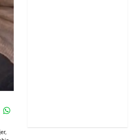
Whatsapp
k
er,