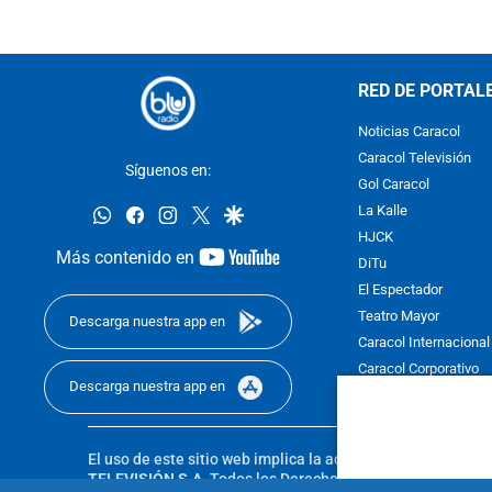
RED DE PORTAL
Noticias Caracol
Caracol Televisión
Síguenos en:
Gol Caracol
whatsapp
facebook
instagram
twitter
google
La Kalle
HJCK
youtube-
Más contenido en
DiTu
footer
El Espectador
Teatro Mayor
Descarga nuestra app en
Caracol Internacional
Caracol Corporativo
Descarga nuestra app en
Caracol Next
El uso de este sitio web implica la aceptación de los
Térmi
TELEVISIÓN S.A.
Todos los Derechos Reservados D.R.A. Pro