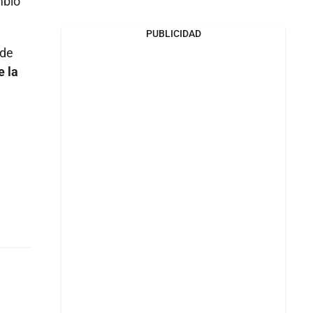
mbio
PUBLICIDAD
nde
e la