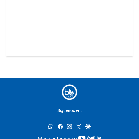
Síguenos en:
whatsapp
facebook
instagram
twitter
google
youtube-
Más contenido en