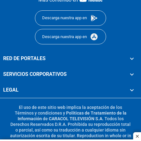
footer
Descarga nuestra app en
Descarga nuestra app en
RED DE PORTALES
SERVICIOS CORPORATIVOS
LEGAL
El uso de este sitio web implica la aceptación de los
Términos y condiciones
y
Políticas de Tratamiento de la
Información
de
CARACOL TELEVISIÓN S.A.
Todos los
Derechos Reservados D.R.A. Prohibida su reproducción total
o parcial, así como su traducción a cualquier idioma sin
autorización escrita de su titular. Reproduction in whole or in
c