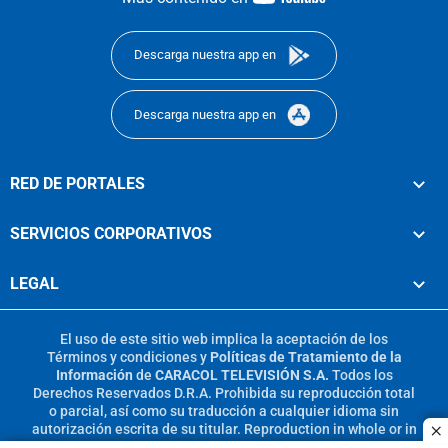
footer
Descarga nuestra app en
Descarga nuestra app en
RED DE PORTALES
SERVICIOS CORPORATIVOS
LEGAL
El uso de este sitio web implica la aceptación de los
Términos y condiciones
y
Políticas de Tratamiento de la
Información
de
CARACOL TELEVISIÓN S.A.
Todos los
Derechos Reservados D.R.A. Prohibida su reproducción total
o parcial, así como su traducción a cualquier idioma sin
autorización escrita de su titular. Reproduction in whole or in
c
part, or translation without written permission is prohibited.