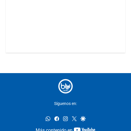
Síguenos en:
whatsapp
facebook
instagram
twitter
google
youtube-
Más contenido en