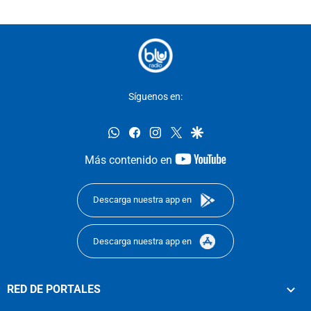
Síguenos en:
whatsapp
facebook
instagram
twitter
google
youtube-
Más contenido en
footer
Descarga nuestra app en
Descarga nuestra app en
RED DE PORTALES