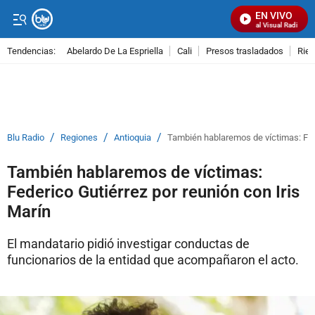
EN VIVO
Señal Visual Radio
Tendencias:
Abelardo De La Espriella
Cali
Presos trasladados
Rie
PUBLICIDAD
/
/
/
Blu Radio
Regiones
Antioquia
También hablaremos de víctimas: Fede
También hablaremos de víctimas:
Federico Gutiérrez por reunión con Iris
Marín
El mandatario pidió investigar conductas de
funcionarios de la entidad que acompañaron el acto.