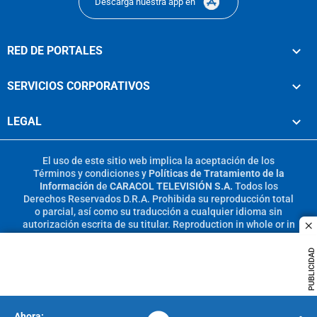
Descarga nuestra app en
RED DE PORTALES
SERVICIOS CORPORATIVOS
LEGAL
El uso de este sitio web implica la aceptación de los
Términos y condiciones
y
Políticas de Tratamiento de la
Información
de
CARACOL TELEVISIÓN S.A.
Todos los
Derechos Reservados D.R.A. Prohibida su reproducción total
o parcial, así como su traducción a cualquier idioma sin
autorización escrita de su titular. Reproduction in whole or in
c
part, or translation without written permission is prohibited.
All rights reserved 2025.
PUBLICIDAD
MIEMBRO DE: