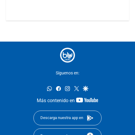
Síguenos en:
whatsapp
facebook
instagram
twitter
google
youtube-
Más contenido en
footer
Descarga nuestra app en