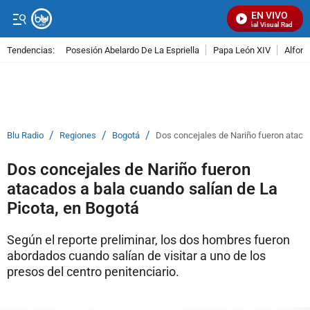
EN VIVO
Señal Visual Radio
Tendencias:
Posesión Abelardo De La Espriella
Papa León XIV
Alfons
PUBLICIDAD
/
/
/
Blu Radio
Regiones
Bogotá
Dos concejales de Nariño fueron atacad
Dos concejales de Nariño fueron
atacados a bala cuando salían de La
Picota, en Bogotá
Según el reporte preliminar, los dos hombres fueron
abordados cuando salían de visitar a uno de los
presos del centro penitenciario.