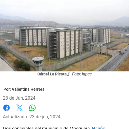
Cárcel La Picota //
Foto: Inpec
Por:
Valentina Herrera
23 de Jun, 2024
Whatsapp
Facebook
X
Actualizado: 23 de jun, 2024
Dos concejales del municipio de Mosquera,
Nariño
,