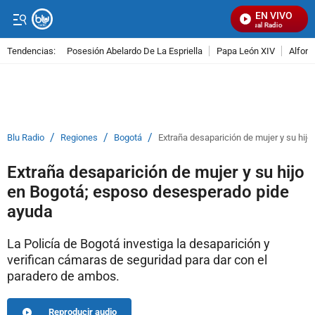
EN VIVO
Señal Visual Radio
Tendencias:
Posesión Abelardo De La Espriella
Papa León XIV
Alfons
PUBLICIDAD
/
/
/
Blu Radio
Regiones
Bogotá
Extraña desaparición de mujer y su hij
Extraña desaparición de mujer y su hijo
en Bogotá; esposo desesperado pide
ayuda
La Policía de Bogotá investiga la desaparición y
verifican cámaras de seguridad para dar con el
paradero de ambos.
Reproducir audio