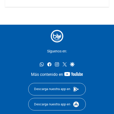
Síguenos en:
whatsapp
facebook
instagram
twitter
google
youtube-
Más contenido en
footer
Descarga nuestra app en
Descarga nuestra app en