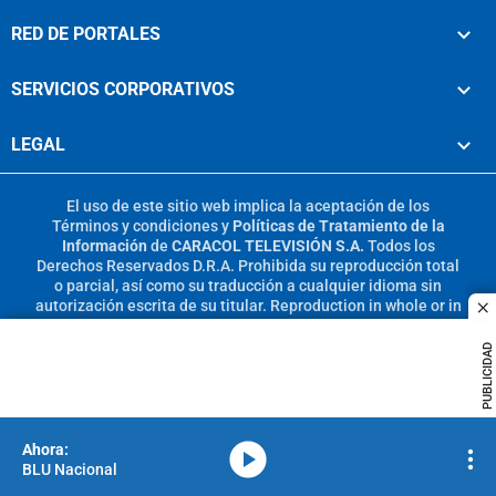
RED DE PORTALES
SERVICIOS CORPORATIVOS
LEGAL
El uso de este sitio web implica la aceptación de los
Términos y condiciones
y
Políticas de Tratamiento de la
Información
de
CARACOL TELEVISIÓN S.A.
Todos los
Derechos Reservados D.R.A. Prohibida su reproducción total
o parcial, así como su traducción a cualquier idioma sin
autorización escrita de su titular. Reproduction in whole or in
c
part, or translation without written permission is prohibited.
All rights reserved 2025.
PUBLICIDAD
MIEMBRO DE:
media-icon
BLU Nacional