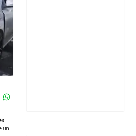
Whatsapp
k
De
e un