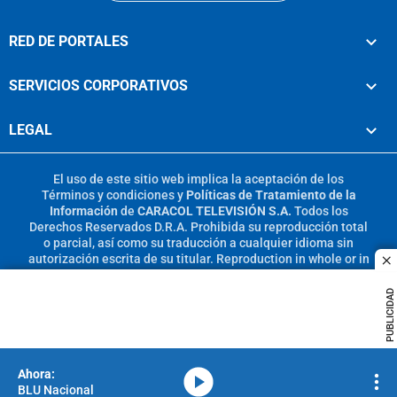
RED DE PORTALES
SERVICIOS CORPORATIVOS
LEGAL
El uso de este sitio web implica la aceptación de los
Términos y condiciones
y
Políticas de Tratamiento de la
Información
de
CARACOL TELEVISIÓN S.A.
Todos los
Derechos Reservados D.R.A. Prohibida su reproducción total
o parcial, así como su traducción a cualquier idioma sin
autorización escrita de su titular. Reproduction in whole or in
c
part, or translation without written permission is prohibited.
All rights reserved 2025.
PUBLICIDAD
MIEMBRO DE:
media-icon
BLU Nacional