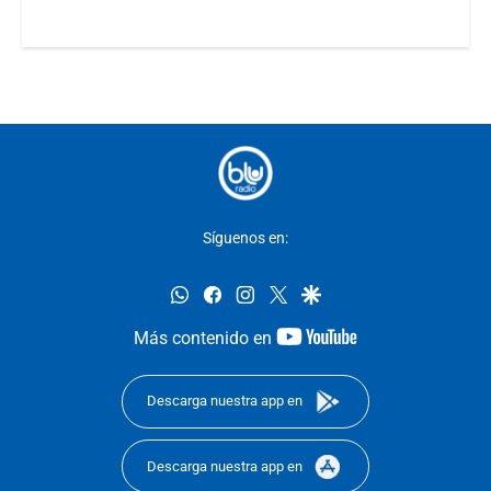
Síguenos en:
whatsapp
facebook
instagram
twitter
google
youtube-
Más contenido en
footer
Descarga nuestra app en
Descarga nuestra app en