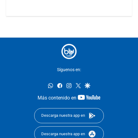
Síguenos en:
whatsapp
facebook
instagram
twitter
google
youtube-
Más contenido en
footer
Descarga nuestra app en
Descarga nuestra app en