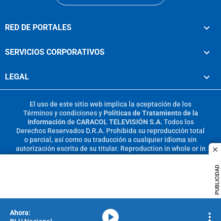
RED DE PORTALES
SERVICIOS CORPORATIVOS
LEGAL
El uso de este sitio web implica la aceptación de los
Términos y condiciones
y
Políticas de Tratamiento de la
Información
de
CARACOL TELEVISIÓN S.A.
Todos los
Derechos Reservados D.R.A. Prohibida su reproducción total
o parcial, así como su traducción a cualquier idioma sin
autorización escrita de su titular. Reproduction in whole or in
c
part, or translation without written permission is prohibited.
All rights reserved 2025.
PUBLICIDAD
MIEMBRO DE:
media-icon