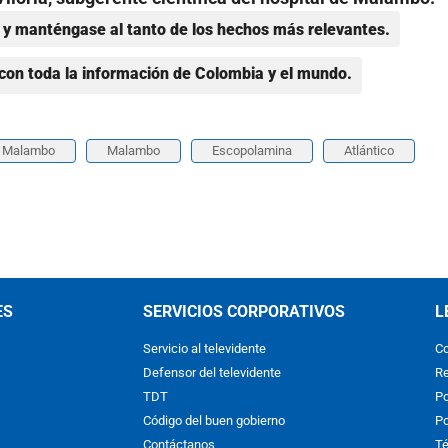
y manténgase al tanto de los hechos más relevantes.
con toda la información de Colombia y el mundo.
l Malambo
Malambo
Escopolamina
Atlántico
ES
SERVICIOS CORPORATIVOS
L
Servicio al televidente
Co
Defensor del televidente
Re
TDT
Po
Código del buen gobierno
Po
Contáctanos
Té