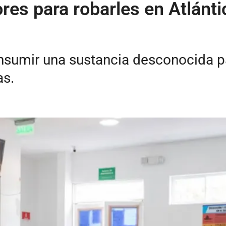
es para robarles en Atlánti
onsumir una sustancia desconocida p
as.