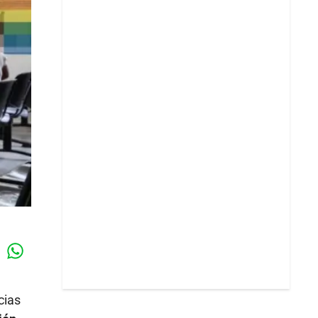
Whatsapp
k
cias