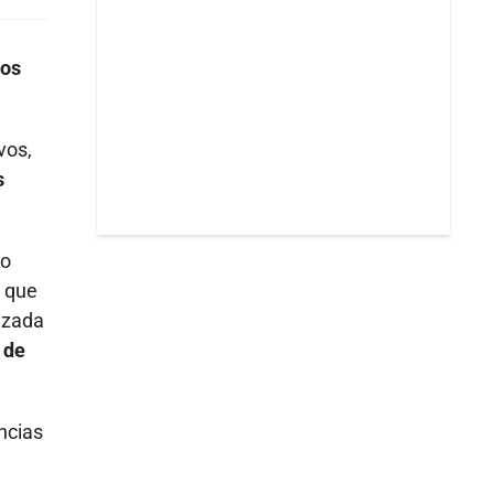
los
vos,
s
no
a que
izada
 de
ancias