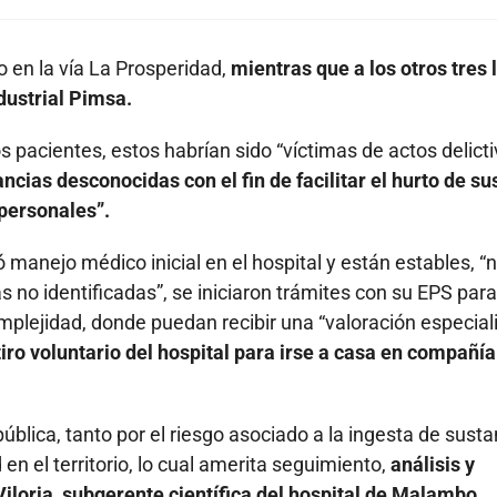
do en la vía La Prosperidad,
mientras que a los otros tres 
dustrial Pimsa.
s pacientes, estos habrían sido “víctimas de actos delicti
ncias desconocidas con el fin de facilitar el hurto de su
 personales”.
ó manejo médico inicial en el hospital y están estables, “
s no identificadas”, se iniciaron trámites con su EPS par
mplejidad, donde puedan recibir una “valoración especial
iro voluntario del hospital para irse a casa en compañía
ública, tanto por el riesgo asociado a la ingesta de sust
n el territorio, lo cual amerita seguimiento,
análisis y
Viloria, subgerente científica del hospital de Malambo.