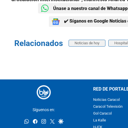
Únase a nuestro canal de Whatsapp 
✔️ Síganos en Google Noticias 
Relacionados
Noticias de hoy
Hospita
RED DE PORTAL
Noticias Caracol
Caracol Televisión
Síguenos en:
Gol Caracol
whatsapp
facebook
instagram
twitter
google
La Kalle
HJCK