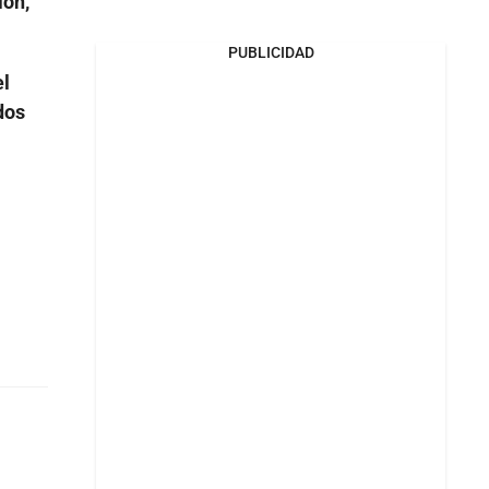
ión,
PUBLICIDAD
el
dos