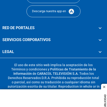
Descarga nuestra app en
RED DE PORTALES
SERVICIOS CORPORATIVOS
LEGAL
El uso de este sitio web implica la aceptación de los
Términos y condiciones
y
Políticas de Tratamiento de la
Información
de
CARACOL TELEVISIÓN S.A.
Todos los
Derechos Reservados D.R.A. Prohibida su reproducción total
o parcial, así como su traducción a cualquier idioma sin
autorización escrita de su titular. Reproduction in whole or in
c
part, or translation without written permission is prohibited.
All rights reserved 2025.
PUBLICIDAD
MIEMBRO DE: