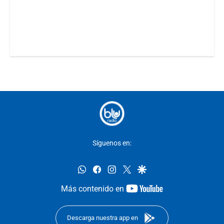
Síguenos en:
whatsapp
facebook
instagram
twitter
google
youtube-
Más contenido en
footer
Descarga nuestra app en