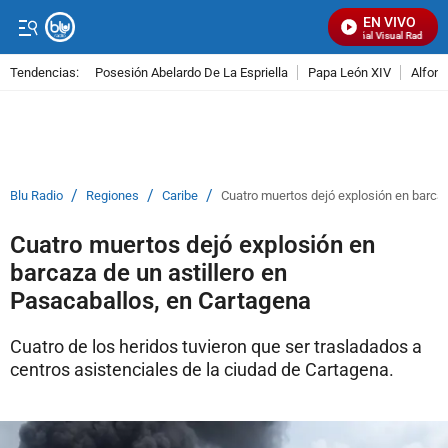
EN VIVO
Señal Visual Radio
Tendencias:
Posesión Abelardo De La Espriella
Papa León XIV
Alfons
PUBLICIDAD
/
/
/
Blu Radio
Regiones
Caribe
Cuatro muertos dejó explosión en barcaz
Cuatro muertos dejó explosión en
barcaza de un astillero en
Pasacaballos, en Cartagena
Cuatro de los heridos tuvieron que ser trasladados a
centros asistenciales de la ciudad de Cartagena.