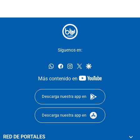
Síguenos en:
whatsapp
facebook
instagram
twitter
google
youtube-
Más contenido en
footer
Descarga nuestra app en
Descarga nuestra app en
RED DE PORTALES