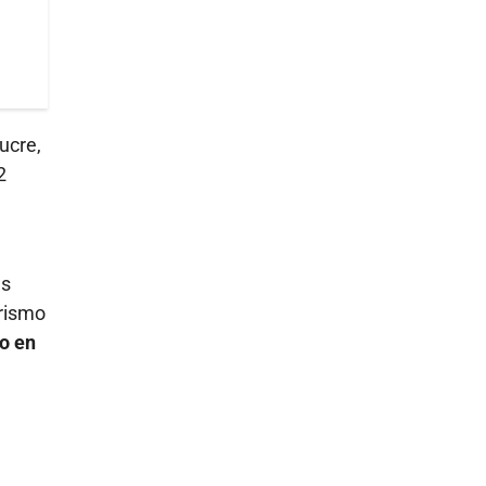
ucre,
2
us
trismo
do en