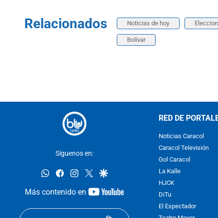
Relacionados
Noticias de hoy
Eleccio
Bolívar
RED DE PORTAL
Noticias Caracol
Caracol Televisión
Síguenos en:
Gol Caracol
whatsapp
facebook
instagram
twitter
google
La Kalle
HJCK
youtube-
Más contenido en
DiTu
footer
El Espectador
Teatro Mayor