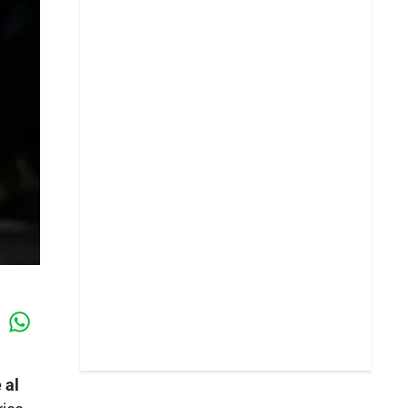
Whatsapp
k
 al