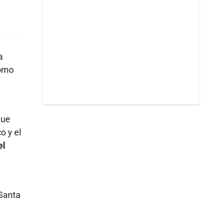
a
como
que
o y el
el
 Santa