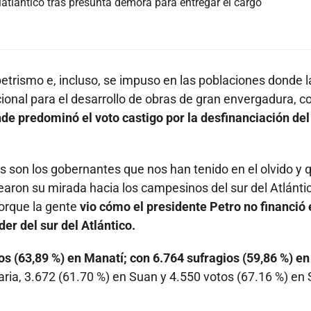
atlántico tras presunta demora para entregar el cargo
 petrismo e, incluso, se impuso en las poblaciones donde l
ional para el desarrollo de obras de gran envergadura, 
nde predominó el voto castigo por la desfinanciación del
s son los gobernantes que nos han tenido en el olvido y 
aron su mirada hacia los campesinos del sur del Atlántic
porque la gente
vio cómo el presidente Petro no financió 
der del sur del Atlántico.
os (63,89 %) en Manatí; con 6.764 sufragios (59,86 %) en
ria, 3.672 (61.70 %) en Suan y 4.550 votos (67.16 %) en