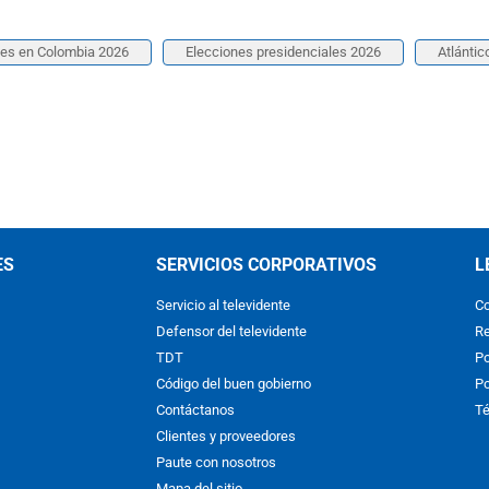
nes en Colombia 2026
Elecciones presidenciales 2026
Atlántic
ES
SERVICIOS CORPORATIVOS
L
Servicio al televidente
Co
Defensor del televidente
Re
TDT
Po
Código del buen gobierno
Po
Contáctanos
Té
Clientes y proveedores
Paute con nosotros
Mapa del sitio