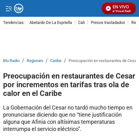
EN VIVO
Señal Visual Radio
Tendencias:
Abelardo De La Espriella
Cali
Presos trasladados
Rie
PUBLICIDAD
/
/
/
Blu Radio
Regiones
Caribe
Preocupación en restaurantes de Cesar po
Preocupación en restaurantes de Cesar
por incrementos en tarifas tras ola de
calor en el Caribe
La Gobernación del Cesar no tardó mucho tiempo en
pronunciarse diciendo que no “tiene justificación
alguna que Afinia con altísimas temperaturas
interrumpa el servicio eléctrico”.