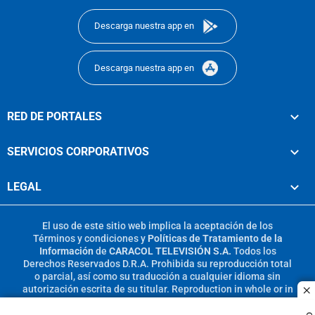
Descarga nuestra app en
Descarga nuestra app en
RED DE PORTALES
SERVICIOS CORPORATIVOS
LEGAL
El uso de este sitio web implica la aceptación de los
Términos y condiciones
y
Políticas de Tratamiento de la
Información
de
CARACOL TELEVISIÓN S.A.
Todos los
Derechos Reservados D.R.A. Prohibida su reproducción total
o parcial, así como su traducción a cualquier idioma sin
autorización escrita de su titular. Reproduction in whole or in
c
part, or translation without written permission is prohibited.
All rights reserved 2025.