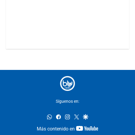
Síguenos en:
whatsapp
facebook
instagram
twitter
google
youtube-
Más contenido en
footer