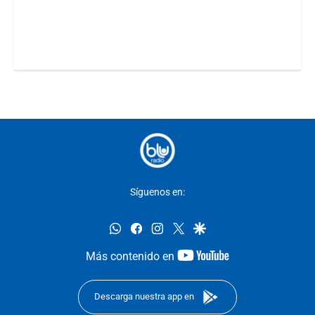
Síguenos en:
whatsapp
facebook
instagram
twitter
google
youtube-
Más contenido en
footer
Descarga nuestra app en