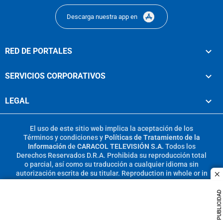
Descarga nuestra app en
RED DE PORTALES
SERVICIOS CORPORATIVOS
LEGAL
El uso de este sitio web implica la aceptación de los
Términos y condiciones
y
Políticas de Tratamiento de la
Información
de
CARACOL TELEVISIÓN S.A.
Todos los
Derechos Reservados D.R.A. Prohibida su reproducción total
o parcial, así como su traducción a cualquier idioma sin
autorización escrita de su titular. Reproduction in whole or in
c
part, or translation without written permission is prohibited.
All rights reserved 2025.
PUBLICIDAD
MIEMBRO DE: