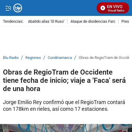
EN VIVO
Señal Visual Radio
Tendencias:
Abatido alias ‘El Ruso’
Ataque de disidencias Farc
Preso
PUBLICIDAD
/
/
/
Blu Radio
Regiones
Cundinamarca
Obras de RegioTram de Occidente 
Obras de RegioTram de Occidente
tiene fecha de inicio; viaje a 'Faca' será
de una hora
Jorge Emilio Rey confirmó que el RegioTram contará
con 178km en rieles, así como 17 estaciones.