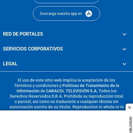
Descarga nuestra app en
RED DE PORTALES
SERVICIOS CORPORATIVOS
LEGAL
El uso de este sitio web implica la aceptación de los
Términos y condiciones
y
Políticas de Tratamiento de la
Información
de
CARACOL TELEVISIÓN S.A.
Todos los
Derechos Reservados D.R.A. Prohibida su reproducción total
o parcial, así como su traducción a cualquier idioma sin
autorización escrita de su titular. Reproduction in whole or in
c
part, or translation without written permission is prohibited.
All rights reserved 2025.
PUBLICIDAD
MIEMBRO DE: