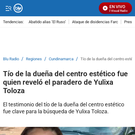
EN VIVO
Señal Visual Radio
Tendencias:
Abatido alias ‘El Ruso’
Ataque de disidencias Farc
Preso
PUBLICIDAD
/
/
/
Blu Radio
Regiones
Cundinamarca
Tío de la dueña del centro estét
Tío de la dueña del centro estético fue
quien reveló el paradero de Yulixa
Toloza
El testimonio del tío de la dueña del centro estético
fue clave para la búsqueda de Yulixa Toloza.