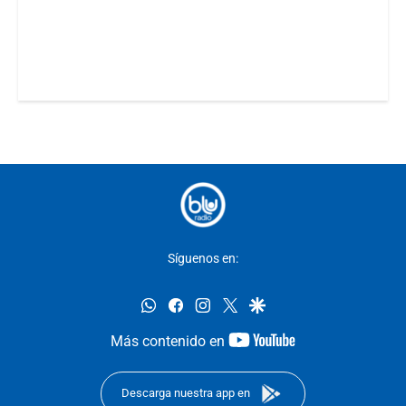
Síguenos en:
whatsapp
facebook
instagram
twitter
google
youtube-
Más contenido en
footer
Descarga nuestra app en