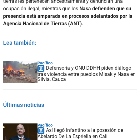
tierras les pertenecen ancestralmente y denuncian una
ocupación ilegal, mientras que los
Nasa defienden que su
presencia está amparada en procesos adelantados por la
Agencia Nacional de Tierras (ANT).
Lea también:
Pacífico
Defensoría y ONU DDHH piden diálogo
tras violencia entre pueblos Misak y Nasa en
Silvia, Cauca
Últimas noticias
Pacífico
Así llegó Infantino a la posesión de
Abelardo De La Espriella en Cali