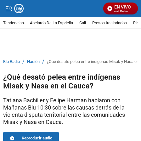
EN VIVO
Señal Visual Radio
Tendencias:
Abelardo De La Espriella
Cali
Presos trasladados
Rie
PUBLICIDAD
/
/
Blu Radio
Nación
¿Qué desató pelea entre indígenas Misak y Nasa en 
¿Qué desató pelea entre indígenas
Misak y Nasa en el Cauca?
Tatiana Bachiller y Felipe Harman hablaron con
Mañanas Blu 10:30 sobre las causas detrás de la
violenta disputa territorial entre las comunidades
Misak y Nasa en Cauca.
Reproducir audio