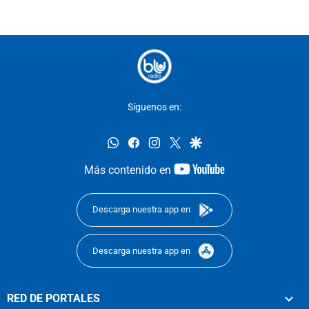
Síguenos en:
whatsapp
facebook
instagram
twitter
google
youtube-
Más contenido en
footer
Descarga nuestra app en
Descarga nuestra app en
RED DE PORTALES