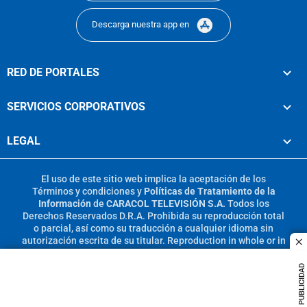
Descarga nuestra app en
RED DE PORTALES
SERVICIOS CORPORATIVOS
LEGAL
El uso de este sitio web implica la aceptación de los
Términos y condiciones
y
Políticas de Tratamiento de la
Información
de
CARACOL TELEVISIÓN S.A.
Todos los
Derechos Reservados D.R.A. Prohibida su reproducción total
o parcial, así como su traducción a cualquier idioma sin
autorización escrita de su titular. Reproduction in whole or in
c
part, or translation without written permission is prohibited.
All rights reserved 2025.
PUBLICIDAD
MIEMBRO DE: