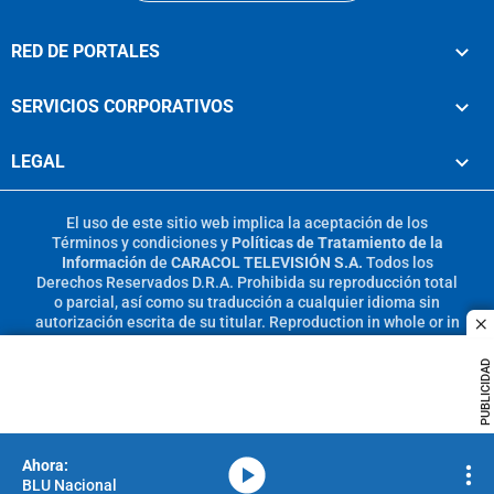
RED DE PORTALES
SERVICIOS CORPORATIVOS
LEGAL
El uso de este sitio web implica la aceptación de los
Términos y condiciones
y
Políticas de Tratamiento de la
Información
de
CARACOL TELEVISIÓN S.A.
Todos los
Derechos Reservados D.R.A. Prohibida su reproducción total
o parcial, así como su traducción a cualquier idioma sin
autorización escrita de su titular. Reproduction in whole or in
c
part, or translation without written permission is prohibited.
All rights reserved 2025.
PUBLICIDAD
MIEMBRO DE:
media-icon
BLU Nacional