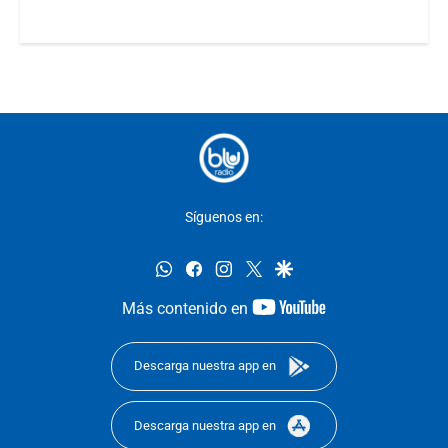
Síguenos en:
whatsapp
facebook
instagram
twitter
google
youtube-
Más contenido en
footer
Descarga nuestra app en
Descarga nuestra app en