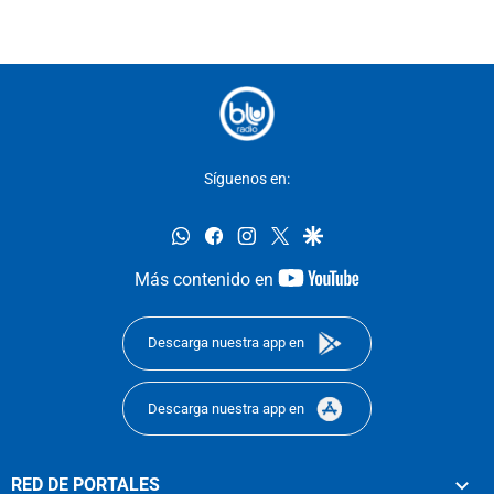
Síguenos en:
whatsapp
facebook
instagram
twitter
google
youtube-
Más contenido en
footer
Descarga nuestra app en
Descarga nuestra app en
RED DE PORTALES