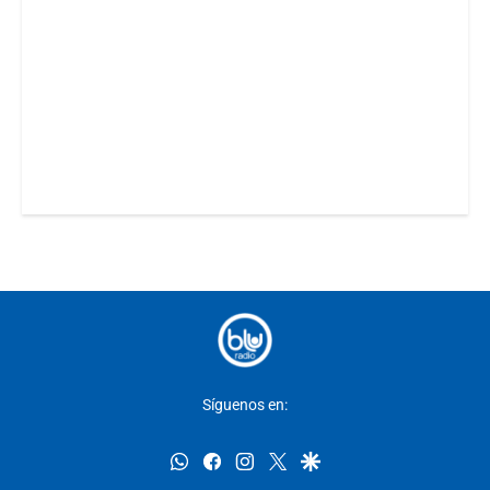
Síguenos en:
whatsapp
facebook
instagram
twitter
google