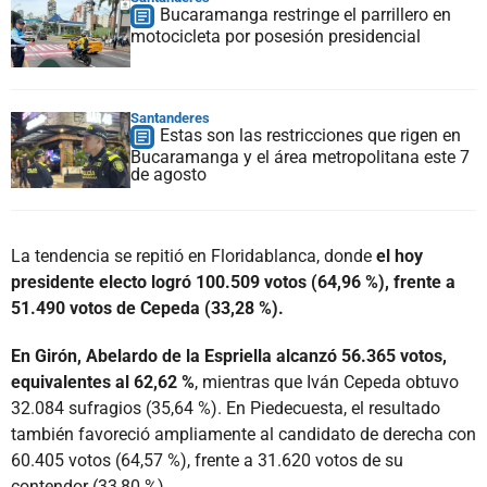
Bucaramanga restringe el parrillero en
motocicleta por posesión presidencial
Santanderes
Estas son las restricciones que rigen en
Bucaramanga y el área metropolitana este 7
de agosto
La tendencia se repitió en Floridablanca, donde
el hoy
presidente electo logró 100.509 votos (64,96 %), frente a
51.490 votos de Cepeda (33,28 %).
En Girón, Abelardo de la Espriella alcanzó 56.365 votos,
equivalentes al 62,62 %
, mientras que Iván Cepeda obtuvo
32.084 sufragios (35,64 %). En Piedecuesta, el resultado
también favoreció ampliamente al candidato de derecha con
60.405 votos (64,57 %), frente a 31.620 votos de su
contendor (33,80 %).