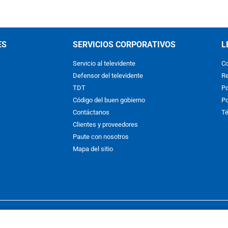
ES
SERVICIOS CORPORATIVOS
L
Servicio al televidente
Co
Defensor del televidente
Re
TDT
Po
Código del buen gobierno
Po
Contáctanos
Té
Clientes y proveedores
Paute con nosotros
Mapa del sitio
nos y condiciones
y
Políticas de Tratamiento de la Información
de
CAR
hibida su reproducción total o parcial, así como su traducción a cual