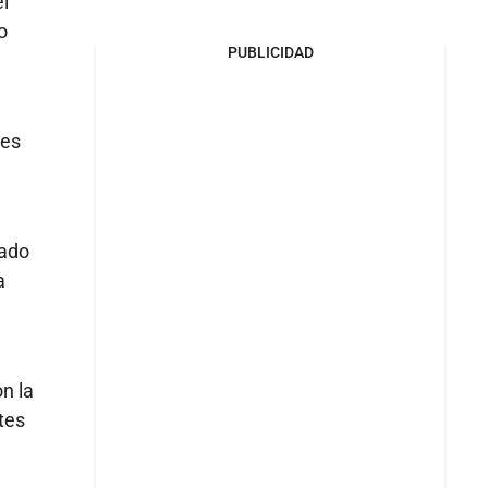
el
o
PUBLICIDAD
nes
rado
a
n la
ntes