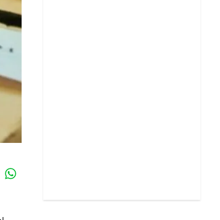
Whatsapp
k