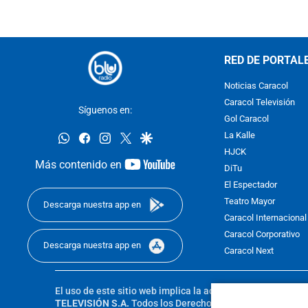
RED DE PORTAL
Noticias Caracol
Caracol Televisión
Síguenos en:
Gol Caracol
whatsapp
facebook
instagram
twitter
google
La Kalle
HJCK
youtube-
Más contenido en
DiTu
footer
El Espectador
Teatro Mayor
Descarga nuestra app en
Caracol Internacional
Caracol Corporativo
Descarga nuestra app en
Caracol Next
El uso de este sitio web implica la aceptación de los
Térmi
TELEVISIÓN S.A.
Todos los Derechos Reservados D.R.A. Pro