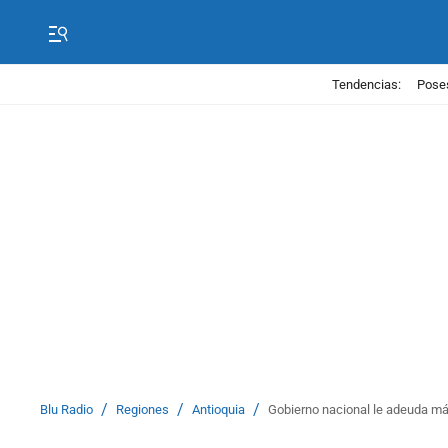
Tendencias:
Poses
/
/
/
Blu Radio
Regiones
Antioquia
Gobierno nacional le adeuda más