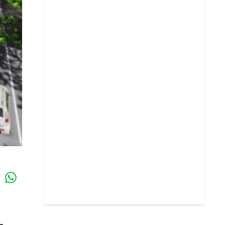
Whatsapp
k