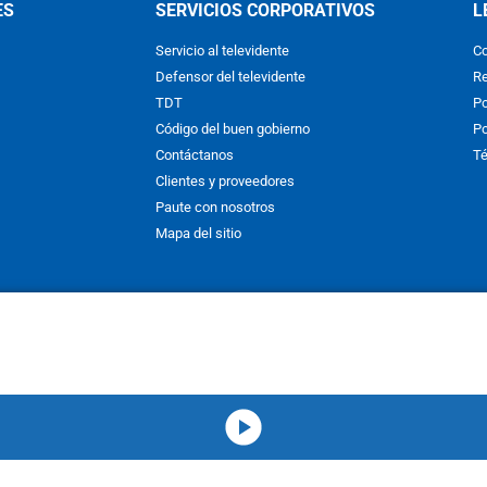
ES
SERVICIOS CORPORATIVOS
L
Servicio al televidente
Co
Defensor del televidente
Re
TDT
Po
Código del buen gobierno
Po
Contáctanos
Té
Clientes y proveedores
Paute con nosotros
Mapa del sitio
nos y condiciones
y
Políticas de Tratamiento de la Información
de
CAR
hibida su reproducción total o parcial, así como su traducción a cual
 or in part, or translation without written permission is prohibited. All 
media-icon