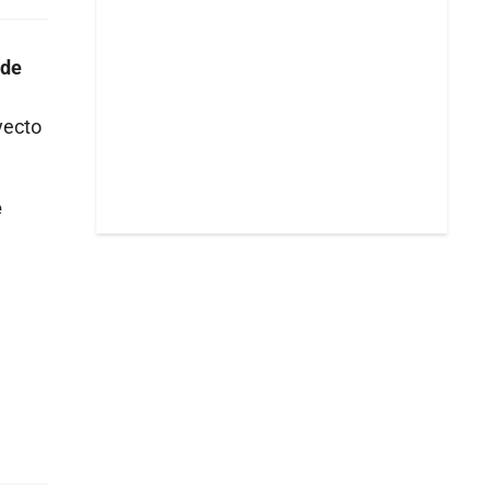
 de
yecto
e