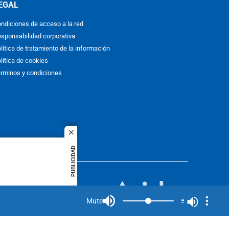
EGAL
ndiciones de acceso a la red
sponsabilidad corporativa
lítica de tratamiento de la información
lítica de cookies
rminos y condiciones
close
PUBLICIDAD
ACOL
quier idioma
MIEMBRO DE:
rights
Mute
Mute