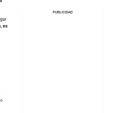
a
PUBLICIDAD
agar
, es
do