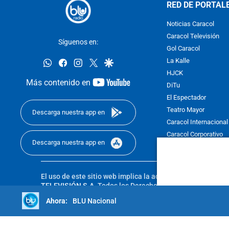
RED DE PORTAL
Noticias Caracol
Caracol Televisión
Síguenos en:
Gol Caracol
whatsapp
facebook
instagram
twitter
google
La Kalle
HJCK
youtube-
Más contenido en
DiTu
footer
El Espectador
Teatro Mayor
Descarga nuestra app en
Caracol Internacional
Caracol Corporativo
Descarga nuestra app en
Caracol Next
El uso de este sitio web implica la aceptación de los
Térmi
TELEVISIÓN S.A.
Todos los Derechos Reservados D.R.A. Pro
sin autorización escrita de su titular. Reproduction in whole
BLU Nacional
reserved 2025.