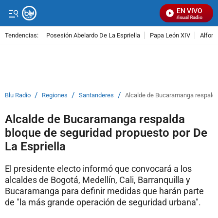
EN VIVO
Señal Visual Radio
Tendencias:
Posesión Abelardo De La Espriella
Papa León XIV
Alfons
PUBLICIDAD
/
/
/
Blu Radio
Regiones
Santanderes
Alcalde de Bucaramanga respalda 
Alcalde de Bucaramanga respalda
bloque de seguridad propuesto por De
La Espriella
El presidente electo informó que convocará a los
alcaldes de Bogotá, Medellín, Cali, Barranquilla y
Bucaramanga para definir medidas que harán parte
de "la más grande operación de seguridad urbana".