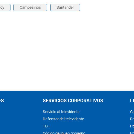
hoy
Campesinos
Santander
ES
SERVICIOS CORPORATIVOS
L
Servicio al televidente
Co
Defensor del televidente
Re
TDT
Po
Código del buen gobierno
Po