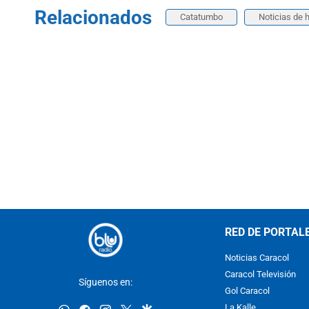
Relacionados
Catatumbo
Noticias de 
RED DE PORTAL
Noticias Caracol
Caracol Televisión
Síguenos en:
Gol Caracol
whatsapp
facebook
instagram
twitter
google
La Kalle