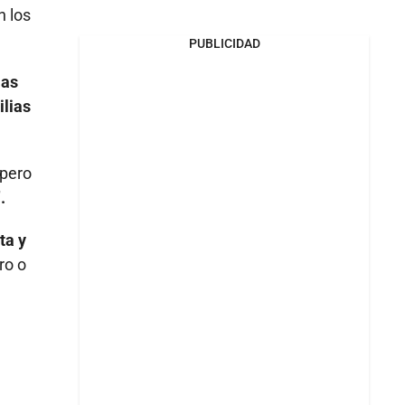
 los
PUBLICIDAD
las
ilias
 pero
.
ta y
ro o