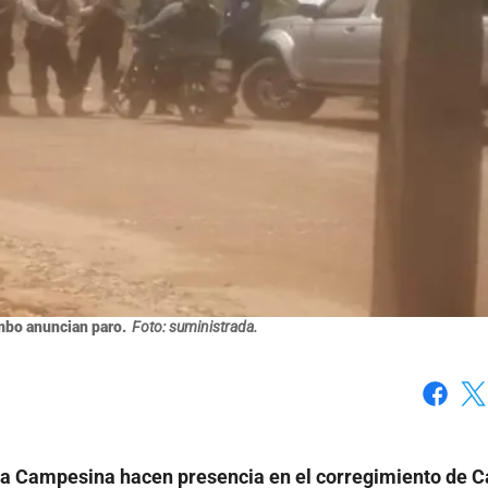
bo anuncian paro.
Foto: suministrada.
Faceboo
X
ia Campesina hacen presencia en el corregimiento de 