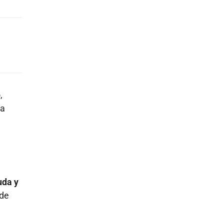
,
la
uda y
ede