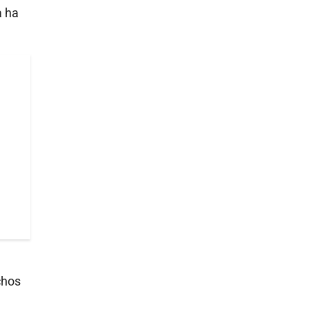
a ha
chos