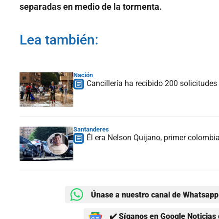
separadas en medio de la tormenta.
Lea también:
Nación
Cancillería ha recibido 200 solicitud
Santanderes
Él era Nelson Quijano, primer colomb
Únase a nuestro canal de Whatsapp 
✔️ Síganos en Google Noticias 