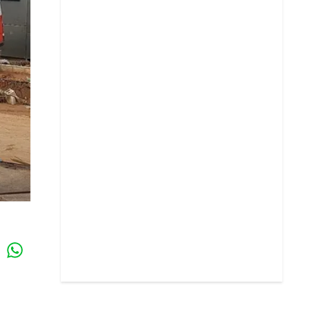
Whatsapp
k