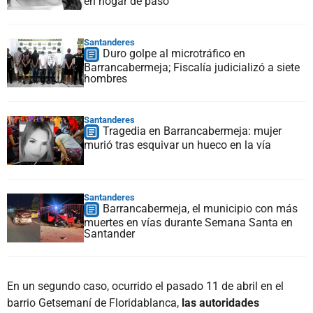
en hogar de paso
Santanderes
Duro golpe al microtráfico en
Barrancabermeja; Fiscalía judicializó a siete
hombres
Santanderes
Tragedia en Barrancabermeja: mujer
murió tras esquivar un hueco en la vía
Santanderes
Barrancabermeja, el municipio con más
muertes en vías durante Semana Santa en
Santander
En un segundo caso, ocurrido el pasado 11 de abril en el
barrio Getsemaní de Floridablanca,
las autoridades