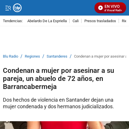
EN VIVO
Señal Visual Radio
Tendencias:
Abelardo De La Espriella
Cali
Presos trasladados
Rie
PUBLICIDAD
/
/
/
Blu Radio
Regiones
Santanderes
Condenan a mujer por asesinar a 
Condenan a mujer por asesinar a su
pareja, un abuelo de 72 años, en
Barrancabermeja
Dos hechos de violencia en Santander dejan una
mujer condenada y dos hermanos judicializados.