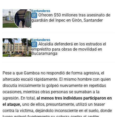
Santanderes
Ofrecen $50 millones tras asesinato de
guardián del Inpec en Girón, Santander
Santanderes
Alcaldía defenderá en los estrados el
empréstito para obras de movilidad en
Bucaramanga
Pese a que Gamboa no respondió de forma agresiva, el
altercado escaló rápidamente. El mismo hombre con quien
discutía inicialmente lo golpeó nuevamente en repetidas
ocasiones, mientras otras personas se sumaban a la
agresión. En total,
al menos tres individuos participaron en
el ataque,
uno de ellos, presuntamente, utilizó un
teaser
contra la víctima, dejándolo inconsciente en el suelo, donde
luego golpeó fuertemente su cabeza contra el andén.