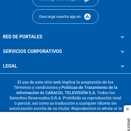
Descarga nuestra app en
RED DE PORTALES
SERVICIOS CORPORATIVOS
LEGAL
El uso de este sitio web implica la aceptación de los
Términos y condiciones
y
Políticas de Tratamiento de la
Información
de
CARACOL TELEVISIÓN S.A.
Todos los
Derechos Reservados D.R.A. Prohibida su reproducción total
o parcial, así como su traducción a cualquier idioma sin
autorización escrita de su titular. Reproduction in whole or in
c
part, or translation without written permission is prohibited.
All rights reserved 2025.
PUBLICIDAD