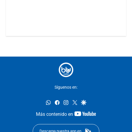
Síguenos en:
whatsapp
facebook
instagram
twitter
google
youtube-
Más contenido en
footer
Descarga nuestra app en